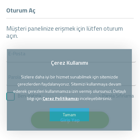
Oturum Aç
Müşteri panelinize erişmek için lütfen oturum
açın.
Çerez Kullanımı
Sizlere daha iyi bir hizmet sunabilmek için sitemizde
çerezlerden faydalanıyoruz. Sitemizi kullanmaya devam
ederek çerezleri kullanmamıza izin vermiş olursunuz. Detaylı
» Parola Sıfırlama
Beni Hatırla
bilgi için
Çerez Politikamızı
inceleyebilirsiniz.
Tamam
Giriş Yap