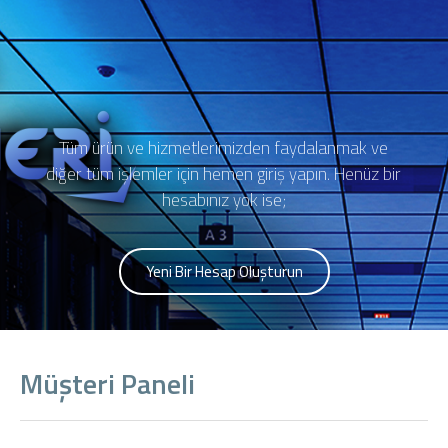
Tüm ürün ve hizmetlerimizden faydalanmak ve
diğer tüm işlemler için hemen giriş yapın. Henüz bir
hesabınız yok ise;
Yeni Bir Hesap Oluşturun
Müşteri Paneli