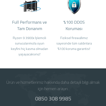
Full Performans ve
%100 DDOS
Tam Donanım
Koruması
Ryzen 9 3900x İşlemcili
Fiziksel firewallımız
sunucularımızla oyun
sayesinde tüm saldırılara
keyfini hiç kasma olmadan
%100 koruma garantisi!
yaşayacaksınız!
Ürün ve hizmetlerimiz hakkında daha detaylı bilgi almak
için hemen arayın.
0850 308 9985