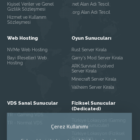
Kişisel Veriler ve Genel
.net Alan Adı Tescil
Gizlilik Sözleşmesi
.org Alan Adı Tescil
Hizmet ve Kullanım
Sözleşmesi
Web Hosting
Oyun Sunucuları
NVMe Web Hosting
Rust Server Kirala
Bayi (Reseller) Web
Garry's Mod Server Kirala
Hosting
ARK:Survival Evolved
Server Kirala
Minecraft Server Kirala
Valheim Server Kirala
VDS Sanal Sunucular
Fiziksel Sunucular
(Dedicated)
TR - Gaming VDS
Türkiye Lokasyon (Gaming
TR - Normal VDS
Çerez Kullanımı
Fiziksel Sunucular)
Türkiye Lokasyon (Fiziksel
Sunucular)