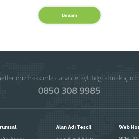
Devam
etlerimiz hakkında daha detaylı bilgi almak için 
0850 308 9985
rumsal
Alan Adı Tescil
Web Hos
de Sözleşmesi
.com Alan Adı Tescil
NVMe Web