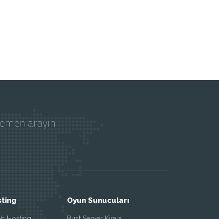
hemen arayın.
ting
Oyun Sunucuları
 Hosting
Rust Server Kirala