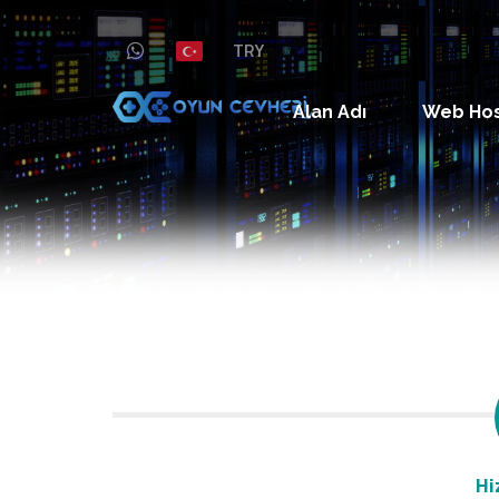
TRY
Alan Adı
Web Ho
Hi