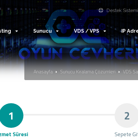
Destek Sistem
sting
Sunucu
VDS / VPS
IP Adr
Anasayfa
Sunucu Kiralama Çözümleri
VDS Sa
1
2
zmet Süresi
Sepete Gi