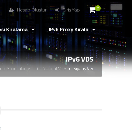
0
i
Hesap Oluştur
Giriş Yap
esi Kiralama
IPv6 Proxy Kirala
IPv6 VDS
nal Sunucular
TR - Normal VDS
Sipariş Ver
t