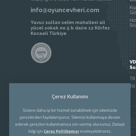
Kiş
info@oyuncevheri.com
Giz
Hi
Yavuz sultan selim mahallesi ali
Sö
yücel sokak no 5 b daire 12 Körfez
Kocaeli Türkiye
VD
Su
TR
TR
Çerez Kullanımı
Sizlere daha iyi bir hizmet sunabilmek için sitemizde
çerezlerden faydalanıyoruz. Sitemizi kullanmaya devam
ederek çerezleri kullanmamıza izin vermiş olursunuz. Detaylı
bilgi için
Çerez Politikamızı
inceleyebilirsiniz.